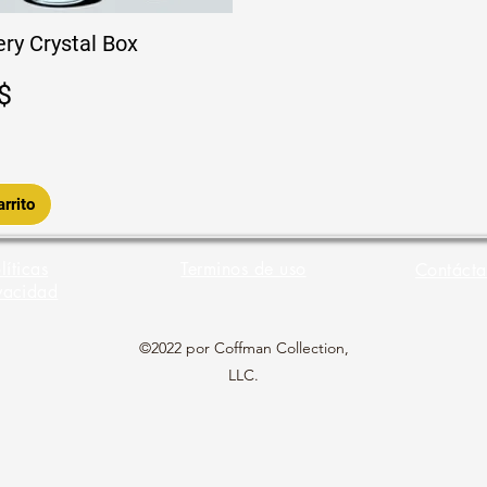
ry Crystal Box
$
rrito
líticas
Terminos de uso
Contácta
vacidad
©2022 por Coffman Collection,
LLC.