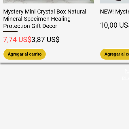
Mystery Mini Crystal Box Natural
NEW! Myste
Mineral Specimen Healing
Precio
10,00 US
Protection Gift Decor
Precio
Precio de oferta
7,74 US$
3,87 US$
Agregar al carrito
Agregar al ca
Po
pri