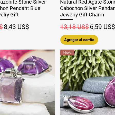
azonite Stone Silver
Natural Red Agate Ston
hon Pendant Blue
Cabochon Silver Pendan
elry Gift
Jewelry Gift Charm
Precio de oferta
Precio
Precio de
$
8,43 US$
13,18 US$
6,59 US$
Agregar al carrito
New