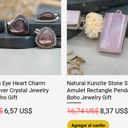
s Eye Heart Charm
Natural Kunzite Stone S
ver Crystal Jewelry
Amulet Rectangle Penda
ho Gift
Boho Jewelry Gift
Precio de oferta
Precio
Precio de
$
6,57 US$
16,74 US$
8,37 US$
Agregar al carrito