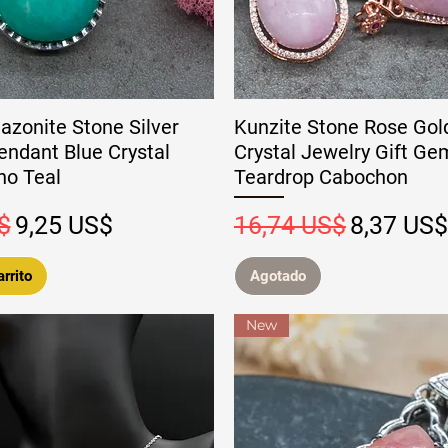
azonite Stone Silver
Kunzite Stone Rose Gol
endant Blue Crystal
Crystal Jewelry Gift G
ho Teal
Teardrop Cabochon
Precio de oferta
Precio
Precio de
$
9,25 US$
16,74 US$
8,37 US$
rrito
Agotado
New