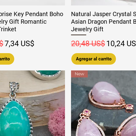
rprise Key Pendant Boho
Natural Jasper Crystal 
lry Gift Romantic
Asian Dragon Pendant 
rinket
Jewelry Gift
Precio de oferta
Precio
Precio de
$
7,34 US$
20,48 US$
10,24 U
rrito
Agregar al carrito
New