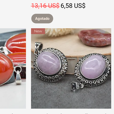
 oferta
Precio
Precio de oferta
13,16 US$
6,58 US$
Agotado
New