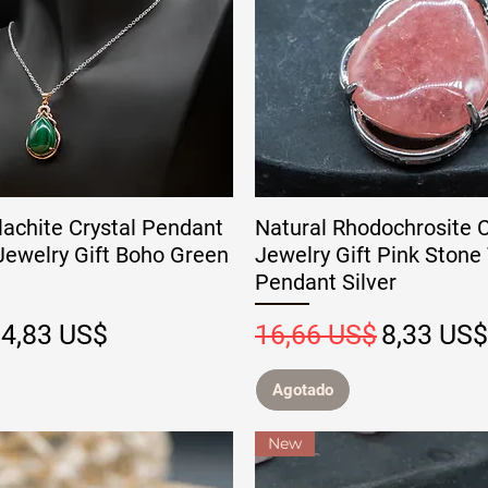
lachite Crystal Pendant
Natural Rhodochrosite C
Jewelry Gift Boho Green
Jewelry Gift Pink Stone
Pendant Silver
Precio de oferta
Precio
Precio de
4,83 US$
16,66 US$
8,33 US$
Agotado
New