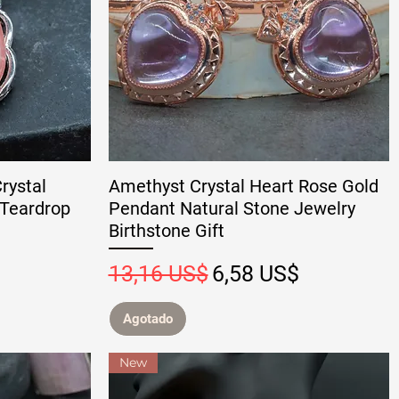
rystal
Amethyst Crystal Heart Rose Gold
 Teardrop
Pendant Natural Stone Jewelry
Birthstone Gift
 oferta
Precio
Precio de oferta
13,16 US$
6,58 US$
Agotado
New