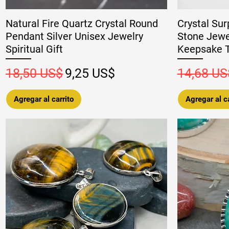
Natural Fire Quartz Crystal Round
Crystal Su
Pendant Silver Unisex Jewelry
Stone Jewe
Spiritual Gift
Keepsake T
Precio
Precio de oferta
Precio
18,50 US$
9,25 US$
14,68 US
Agregar al carrito
Agregar al ca