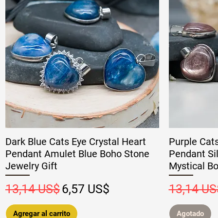
Dark Blue Cats Eye Crystal Heart
Purple Cat
Pendant Amulet Blue Boho Stone
Pendant Sil
Jewelry Gift
Mystical Bo
Precio
Precio de oferta
Precio
13,14 US$
6,57 US$
13,14 US
Agregar al carrito
Agotado