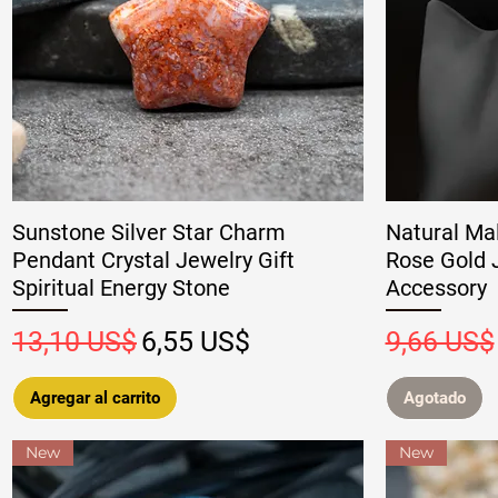
Sunstone Silver Star Charm
Natural Ma
Pendant Crystal Jewelry Gift
Rose Gold 
Spiritual Energy Stone
Accessory
Precio
Precio de oferta
Precio
13,10 US$
6,55 US$
9,66 US$
Agregar al carrito
Agotado
New
New