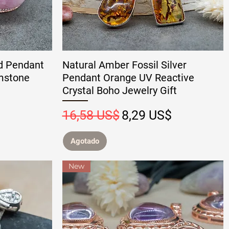
d Pendant
Natural Amber Fossil Silver
emstone
Pendant Orange UV Reactive
Crystal Boho Jewelry Gift
 oferta
Precio
Precio de oferta
16,58 US$
8,29 US$
Agotado
New