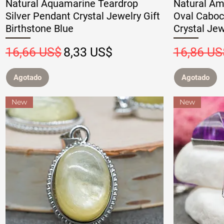
Natural Aquamarine Teardrop
Natural Am
Silver Pendant Crystal Jewelry Gift
Oval Caboc
Birthstone Blue
Crystal Jew
Precio
Precio de oferta
Precio
16,66 US$
8,33 US$
16,86 US
Agotado
Agotado
New
New