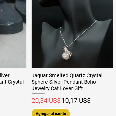
ilver
Jaguar Smelted Quartz Crystal
nt Crystal
Sphere Silver Pendant Boho
Jewelry Cat Lover Gift
 oferta
Precio
Precio de oferta
20,34 US$
10,17 US$
Agregar al carrito