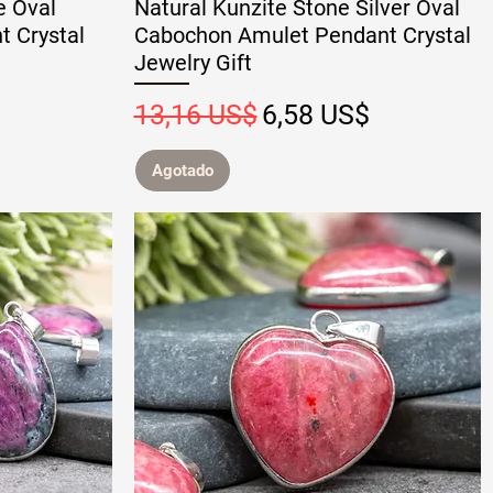
e Oval
Natural Kunzite Stone Silver Oval
t Crystal
Cabochon Amulet Pendant Crystal
Jewelry Gift
 oferta
Precio
Precio de oferta
13,16 US$
6,58 US$
Agotado