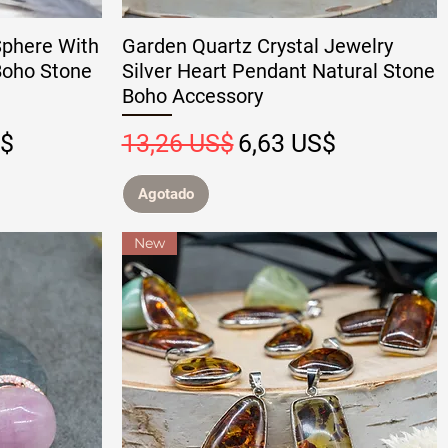
Sphere With
Garden Quartz Crystal Jewelry
Boho Stone
Silver Heart Pendant Natural Stone
Boho Accessory
 oferta
Precio
Precio de oferta
S$
13,26 US$
6,63 US$
Agotado
New