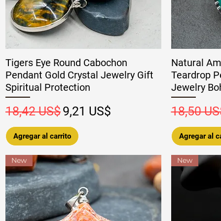
Tigers Eye Round Cabochon
Natural Am
Pendant Gold Crystal Jewelry Gift
Teardrop P
Spiritual Protection
Jewelry Bo
Precio
Precio de oferta
Precio
18,42 US$
9,21 US$
18,50 US
Agregar al carrito
Agregar al ca
New
New