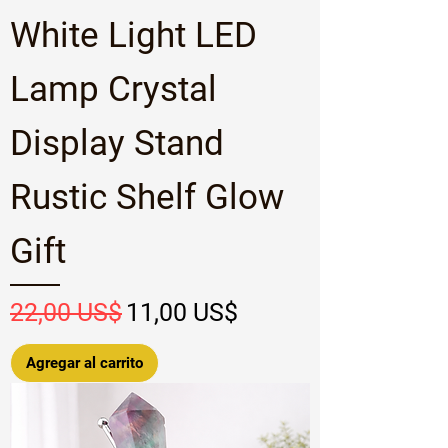
White Light LED
Lamp Crystal
Display Stand
Rustic Shelf Glow
Gift
Precio
Precio de oferta
22,00 US$
11,00 US$
Agregar al carrito