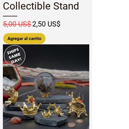
Collectible Stand
Precio
Precio de oferta
5,00 US$
2,50 US$
Agregar al carrito