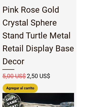
Pink Rose Gold
Crystal Sphere
Stand Turtle Metal
Retail Display Base
Decor
Precio
Precio de oferta
5,00 US$
2,50 US$
Agregar al carrito