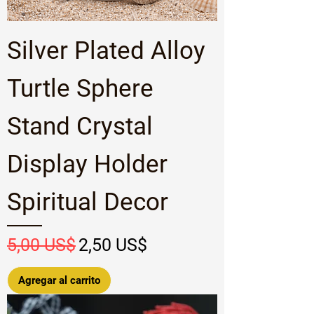
Silver Plated Alloy
Turtle Sphere
Stand Crystal
Display Holder
Spiritual Decor
Precio
Precio de oferta
5,00 US$
2,50 US$
Agregar al carrito