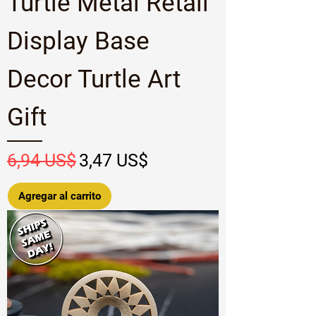
Turtle Metal Retail
Display Base
Decor Turtle Art
Gift
Precio
Precio de oferta
6,94 US$
3,47 US$
Agregar al carrito