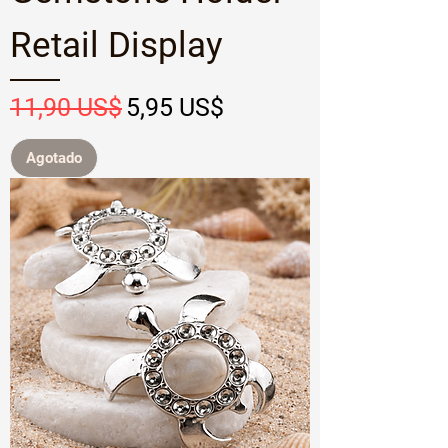
Retail Display
Precio
Precio de oferta
11,90 US$
5,95 US$
Agotado