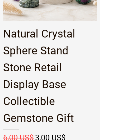
Natural Crystal
Sphere Stand
Stone Retail
Display Base
Collectible
Gemstone Gift
Precio
Precio de oferta
6,00 US$
3,00 US$