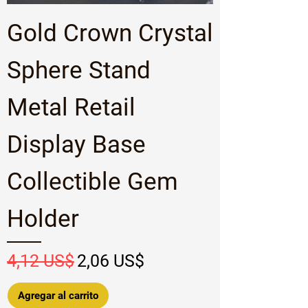
Gold Crown Crystal
Sphere Stand
Metal Retail
Display Base
Collectible Gem
Holder
Precio
Precio de oferta
4,12 US$
2,06 US$
Agregar al carrito