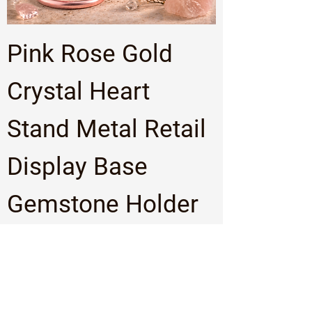
Pink Rose Gold
Crystal Heart
Stand Metal Retail
Display Base
Gemstone Holder
Precio
5,50 US$
Agregar al carrito