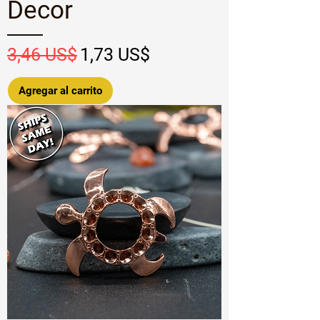
Decor
Precio
Precio de oferta
3,46 US$
1,73 US$
Agregar al carrito