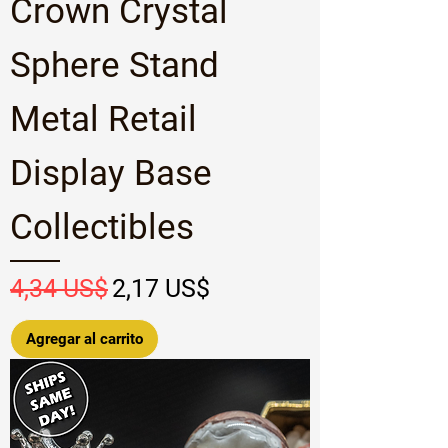
Crown Crystal
Sphere Stand
Metal Retail
Display Base
Collectibles
Precio
Precio de oferta
4,34 US$
2,17 US$
Agregar al carrito