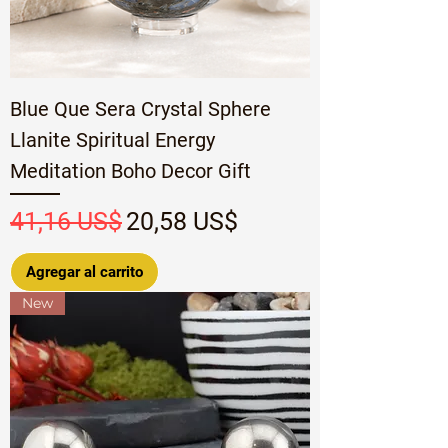
Blue Que Sera Crystal Sphere
Llanite Spiritual Energy
Meditation Boho Decor Gift
Precio
Precio de oferta
41,16 US$
20,58 US$
Agregar al carrito
New