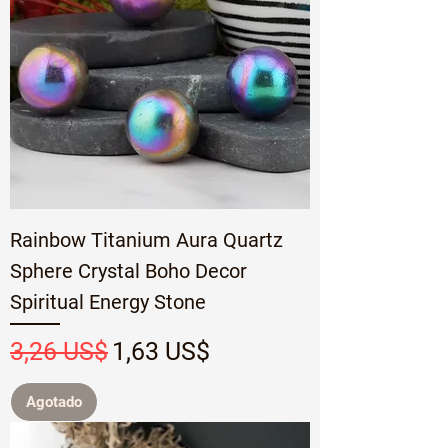
Rainbow Titanium Aura Quartz
Sphere Crystal Boho Decor
Spiritual Energy Stone
Precio
Precio de oferta
3,26 US$
1,63 US$
Agotado