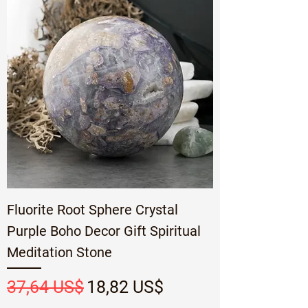
Fluorite Root Sphere Crystal
Purple Boho Decor Gift Spiritual
Meditation Stone
Precio
Precio de oferta
37,64 US$
18,82 US$