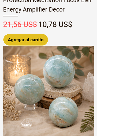
Protection Meditation Focus EMF
Energy Amplifier Decor
Precio
Precio de oferta
21,56 US$
10,78 US$
Agregar al carrito