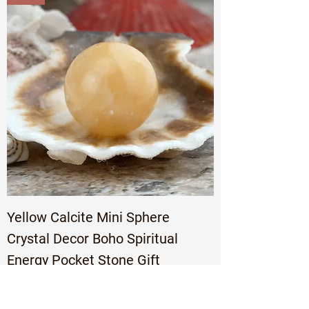
Yellow Calcite Mini Sphere
Crystal Decor Boho Spiritual
Energy Pocket Stone Gift
Precio
Precio de oferta
3,64 US$
1,82 US$