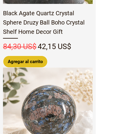
Black Agate Quartz Crystal
Sphere Druzy Ball Boho Crystal
Shelf Home Decor Gift
Precio
Precio de oferta
84,30 US$
42,15 US$
Agregar al carrito