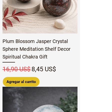
Plum Blossom Jasper Crystal
Sphere Meditation Shelf Decor
Spiritual Chakra Gift
Precio
Precio de oferta
16,90 US$
8,45 US$
Agregar al carrito