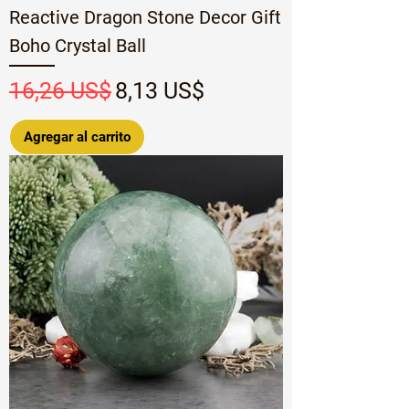
Reactive Dragon Stone Decor Gift
Boho Crystal Ball
Precio
Precio de oferta
16,26 US$
8,13 US$
Agregar al carrito