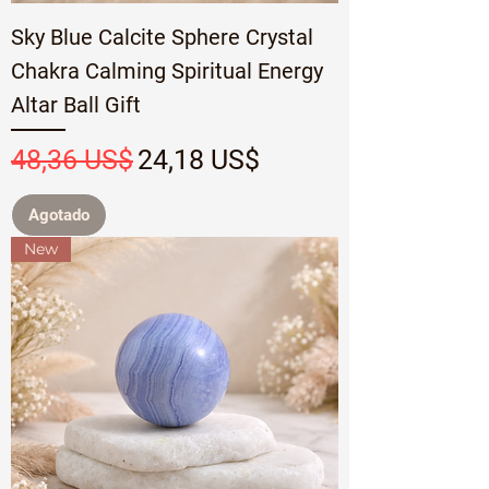
Sky Blue Calcite Sphere Crystal
Chakra Calming Spiritual Energy
Altar Ball Gift
Precio
Precio de oferta
48,36 US$
24,18 US$
Agotado
New