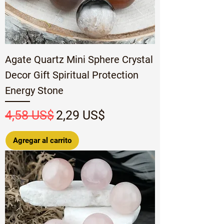
Agate Quartz Mini Sphere Crystal
Decor Gift Spiritual Protection
Energy Stone
Precio
Precio de oferta
4,58 US$
2,29 US$
Agregar al carrito