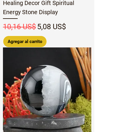
Healing Decor Gift Spiritual
Energy Stone Display
Precio
Precio de oferta
10,16 US$
5,08 US$
Agregar al carrito