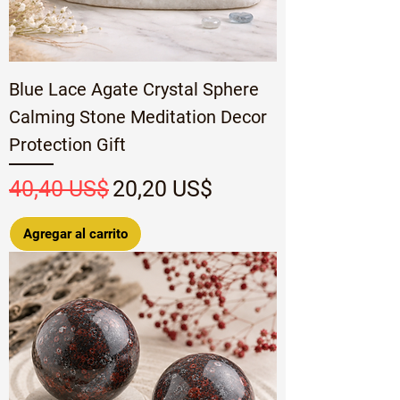
Blue Lace Agate Crystal Sphere
Calming Stone Meditation Decor
Protection Gift
Precio
Precio de oferta
40,40 US$
20,20 US$
Agregar al carrito