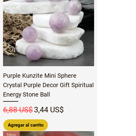
Purple Kunzite Mini Sphere
Crystal Purple Decor Gift Spiritual
Energy Stone Ball
Precio
Precio de oferta
6,88 US$
3,44 US$
Agregar al carrito
New