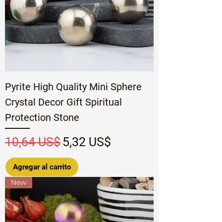
Pyrite High Quality Mini Sphere
Crystal Decor Gift Spiritual
Protection Stone
Precio
Precio de oferta
10,64 US$
5,32 US$
Agregar al carrito
New