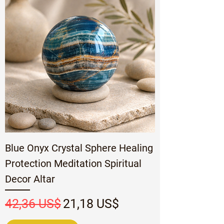
Blue Onyx Crystal Sphere Healing
Protection Meditation Spiritual
Decor Altar
Precio
Precio de oferta
42,36 US$
21,18 US$