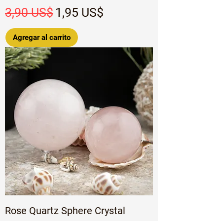
Precio
Precio de oferta
3,90 US$
1,95 US$
Agregar al carrito
Rose Quartz Sphere Crystal