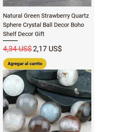
Natural Green Strawberry Quartz
Sphere Crystal Ball Decor Boho
Shelf Decor Gift
Precio
Precio de oferta
4,34 US$
2,17 US$
Agregar al carrito